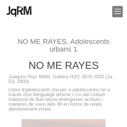
NO ME RAYES. Adolescents
urbans 1
NO ME RAYES
Joaquim Ruiz Millet. Galeria H2O, BCN 2020 (1a.
Ed. 2003).
Llibre d'adolescents (no per a adolescents) on a
través d'un llenguatge directe i cru del cinturó
industrial de Barcelona emergeixen actituts i
maneres de viure dels 90 en forma de relats
absolutament vívids.